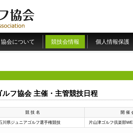
協会について
競技会情報
個人情報保護
ゴルフ協会 主催・主管競技日程
競 技 名
開 催 
回石川県ジュニアゴルフ選手権競技
片山津ゴルフ倶楽部WE