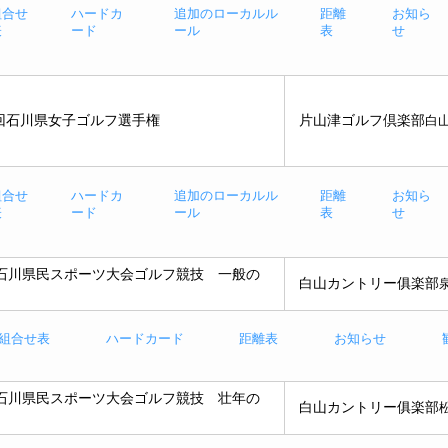
組合せ
ハードカ
追加のローカルル
距離
お知ら
表
ード
ール
表
せ
回石川県女子ゴルフ選手権
片山津ゴルフ倶楽部
白
組合せ
ハードカ
追加のローカルル
距離
お知ら
表
ード
ール
表
せ
回石川県民スポーツ大会ゴルフ競技 一般の
白山カントリー俱楽部
組合せ表
ハードカード
距離表
お知らせ
回石川県民スポーツ大会ゴルフ競技 壮年の
白山カントリー俱楽部