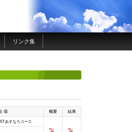
リンク集
会 場
概要
結果
ST
あすなろコース