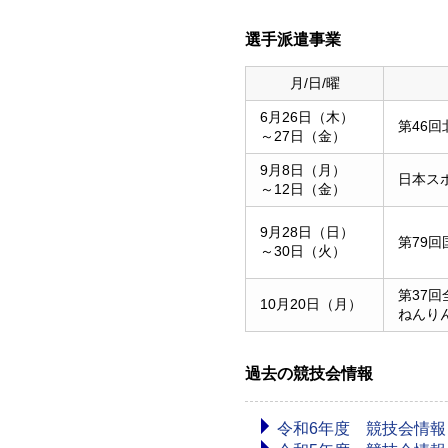
選手派遣事業
月/日/曜
6月26日（木）
第46
～27日（金）
9月8日（月）
日本ス
～12日（金）
9月28日（日）
第79
～30日（火）
第37
10月20日（月）
ねんり
過去の競技会情報
令和6年度 競技会情報