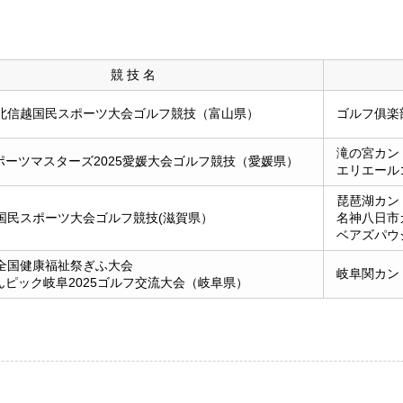
競 技 名
回北信越国民スポーツ大会ゴルフ競技（富山県）
ゴルフ俱楽
滝の宮カン
ポーツマスターズ2025愛媛大会ゴルフ競技（愛媛県）
エリエール
琵琶湖カン
回国民スポーツ大会ゴルフ競技(滋賀県）
名神八日市
ベアズパウ
回全国健康福祉祭ぎふ大会
岐阜関カン
んピック岐阜2025ゴルフ交流大会（岐阜県）