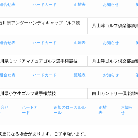
組合せ表
ハードカード
距離表
お知らせ
回石川県アンダーハンディキャップゴルフ競
片山津ゴルフ倶楽部
加
組合せ表
ハードカード
距離表
お知らせ
石川県ミッドアマチュアゴルフ選手権競技
片山津ゴルフ倶楽部
加
組合せ表
ハードカード
距離表
お知らせ
石川県小学生ゴルフ選手権競技
白山カントリー倶楽部
組合せ
ハードカ
追加のローカルル
距離
お知ら
表
ード
ール
表
せ
変更になる場合があります。ご了承願います。