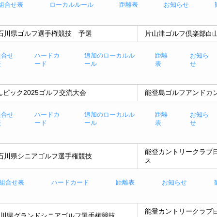
組合せ表
ローカルルール
距離表
お知らせ
回石川県ゴルフ選手権競技 予選
片山津ゴルフ倶楽部
白
組合せ
ハードカ
追加のローカルル
距離
お知ら
表
ード
ール
表
せ
んピック2025ゴルフ交流大会
能登島ゴルフアンドカ
組合せ
ハードカ
追加のローカルル
距離
お知ら
表
ード
ール
表
せ
能登カントリークラブ
回石川県シニアゴルフ選手権競技
ス
組合せ表
ハードカード
距離表
お知らせ
能登カントリークラブ
石川県グランドシニアゴルフ選手権競技