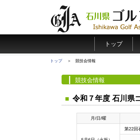
トップ
トップ
競技会情報
競技会情報
令和７年度 石川県
月/日/曜
第22
5月6日（火振）